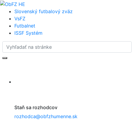
Slovenský futbalový zväz
VsFZ
Futbalnet
ISSF
Systém
Staň sa rozhodcov
rozhodca@obfzhumenne.sk